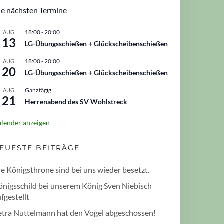
ie nächsten Termine
18:00
-
20:00
AUG.
13
LG-Übungsschießen + Glückscheibenschießen
18:00
-
20:00
AUG.
20
LG-Übungsschießen + Glückscheibenschießen
Ganztägig
AUG.
21
Herrenabend des SV Wohlstreck
lender anzeigen
EUESTE BEITRÄGE
e Königsthrone sind bei uns wieder besetzt.
önigsschild bei unserem König Sven Niebisch
fgestellt
etra Nuttelmann hat den Vogel abgeschossen!