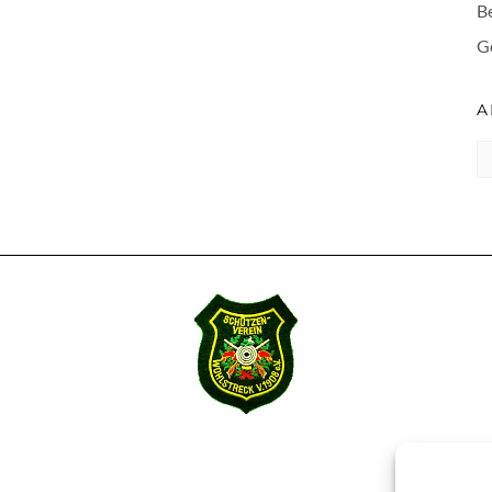
B
G
A
A