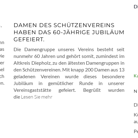
D
.
DAMEN DES SCHÜTZENVEREINS
HABEN DAS 60-JÄHRIGE JUBILÄUM
GEFEIERT.
nn
as
Die Damengruppe unseres Vereins besteht seit
ie
nunmehr 60 Jahren und gehört somit, zumindest im
er
Altkreis Diepholz, zu den ältesten Damengruppen in
el
den Schützenvereinen. Mit knapp 200 Damen aus 13
ch
Ka
geladenen Vereinen wurde dieses besondere
n.
Jubiläum in gemütlicher Runde in unserer
Vereinsgaststätte gefeiert. Begrüßt wurden
N
die
Lesen Sie mehr
Di
K
au
P