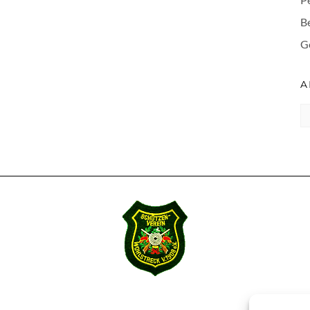
B
G
A
A