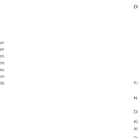
D
ur
er
en
em
au
em
de
Ka
N
Di
K
au
P