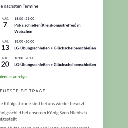
ie nächsten Termine
18:00
-
21:00
AUG.
7
Pokalschießen(Kreiskönigstreffen) in
Wetschen
18:00
-
20:00
AUG.
13
LG-Übungsschießen + Glückscheibenschießen
18:00
-
20:00
AUG.
20
LG-Übungsschießen + Glückscheibenschießen
lender anzeigen
EUESTE BEITRÄGE
e Königsthrone sind bei uns wieder besetzt.
önigsschild bei unserem König Sven Niebisch
fgestellt
etra Nuttelmann hat den Vogel abgeschossen!