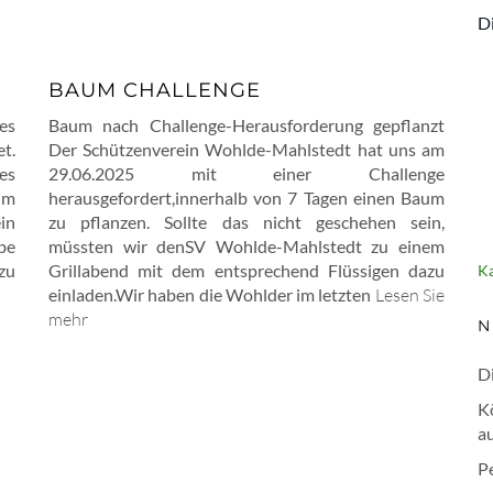
D
BAUM CHALLENGE
es
Baum nach Challenge-Herausforderung gepflanzt
et.
Der Schützenverein Wohlde-Mahlstedt hat uns am
es
29.06.2025 mit einer Challenge
im
herausgefordert,innerhalb von 7 Tagen einen Baum
in
zu pflanzen. Sollte das nicht geschehen sein,
be
müssten wir denSV Wohlde-Mahlstedt zu einem
zu
Grillabend mit dem entsprechend Flüssigen dazu
Ka
einladen.Wir haben die Wohlder im letzten
Lesen Sie
mehr
N
Di
K
au
P