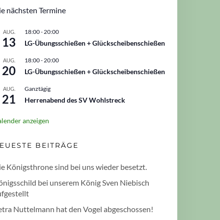
ie nächsten Termine
18:00
-
20:00
AUG.
13
LG-Übungsschießen + Glückscheibenschießen
18:00
-
20:00
AUG.
20
LG-Übungsschießen + Glückscheibenschießen
Ganztägig
AUG.
21
Herrenabend des SV Wohlstreck
lender anzeigen
EUESTE BEITRÄGE
e Königsthrone sind bei uns wieder besetzt.
önigsschild bei unserem König Sven Niebisch
fgestellt
etra Nuttelmann hat den Vogel abgeschossen!