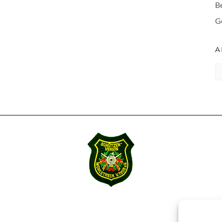
B
G
A
A