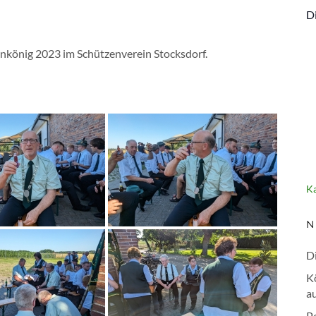
D
nkönig 2023 im Schützenverein Stocksdorf.
Ka
N
Di
K
au
P