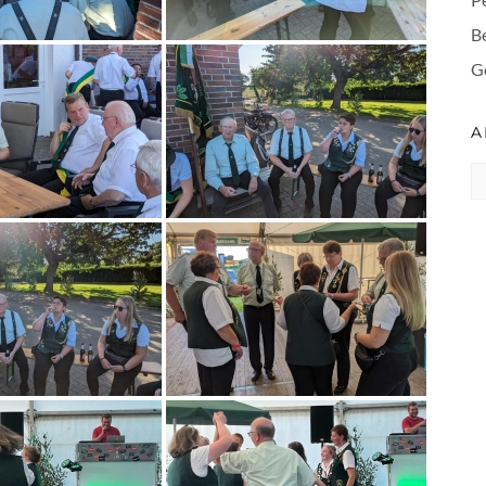
B
G
A
A