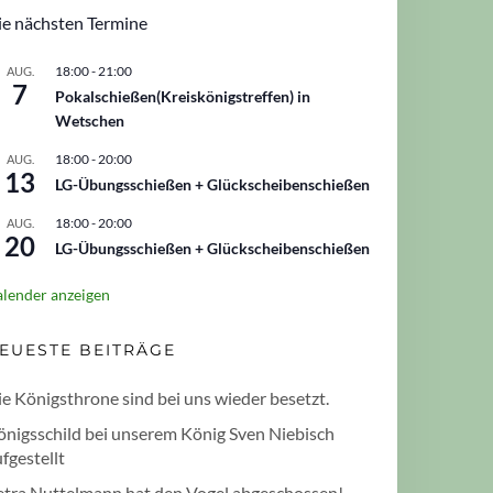
ie nächsten Termine
18:00
-
21:00
AUG.
7
Pokalschießen(Kreiskönigstreffen) in
Wetschen
18:00
-
20:00
AUG.
13
LG-Übungsschießen + Glückscheibenschießen
18:00
-
20:00
AUG.
20
LG-Übungsschießen + Glückscheibenschießen
lender anzeigen
EUESTE BEITRÄGE
e Königsthrone sind bei uns wieder besetzt.
önigsschild bei unserem König Sven Niebisch
fgestellt
etra Nuttelmann hat den Vogel abgeschossen!