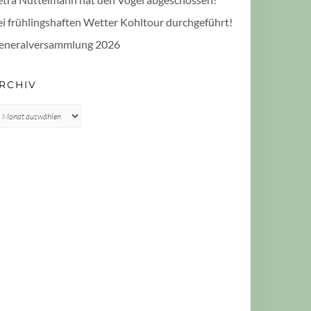
ei frühlingshaften Wetter Kohltour durchgeführt!
eneralversammlung 2026
RCHIV
rchiv