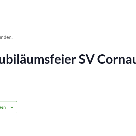
unden.
 Jubiläumsfeier SV Corna
gen