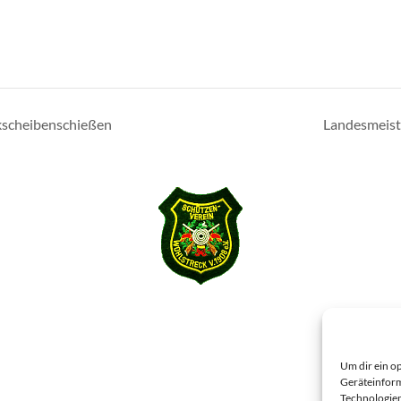
scheibenschießen
Landesmeist
Um dir ein o
Geräteinform
Technologien