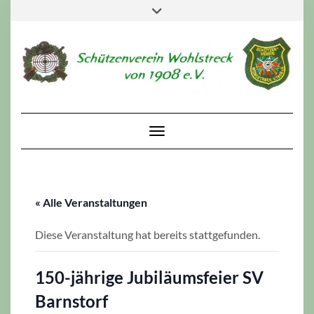
Skip
Toggle
to
header
content
Toggle Navigation
« Alle Veranstaltungen
Diese Veranstaltung hat bereits stattgefunden.
150-jährige Jubiläumsfeier SV
Barnstorf