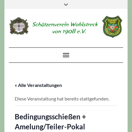
Skip
Toggle
to
header
content
Toggle Navigation
« Alle Veranstaltungen
Diese Veranstaltung hat bereits stattgefunden.
Bedingungsschießen +
Amelung/Teiler-Pokal