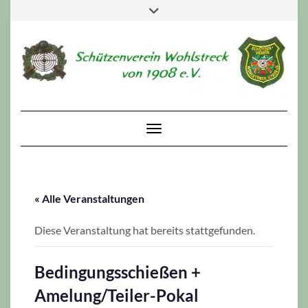
Skip
Toggle
to
header
content
Toggle Navigation
« Alle Veranstaltungen
Diese Veranstaltung hat bereits stattgefunden.
Bedingungsschießen +
Amelung/Teiler-Pokal