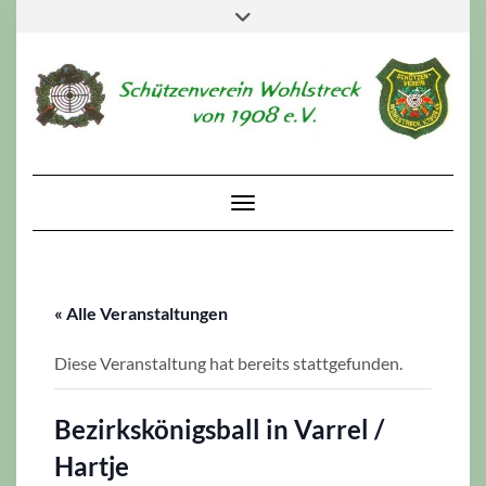
Skip
Toggle
to
header
content
Toggle Navigation
« Alle Veranstaltungen
Diese Veranstaltung hat bereits stattgefunden.
Bezirkskönigsball in Varrel /
Hartje