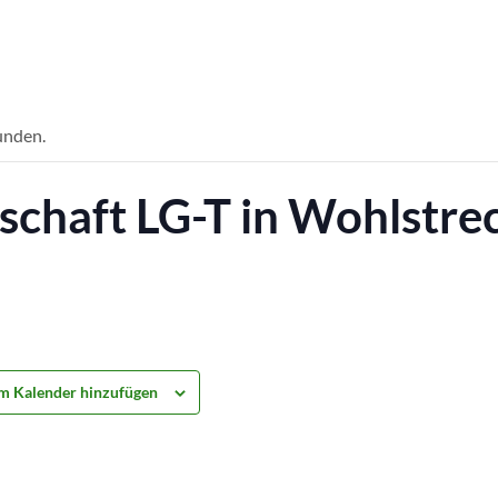
unden.
schaft LG-T in Wohlstre
m Kalender hinzufügen