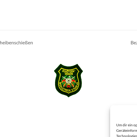
heibenschießen
Be
Um dir ein o
Geräteinform
Technologien