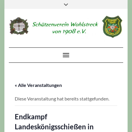
Skip
Toggle
to
header
content
Toggle Navigation
« Alle Veranstaltungen
Diese Veranstaltung hat bereits stattgefunden.
Endkampf
Landeskönigsschießen in