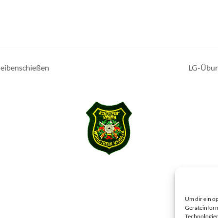
eibenschießen
LG-Übun
Um dir ein o
Geräteinform
Technologien