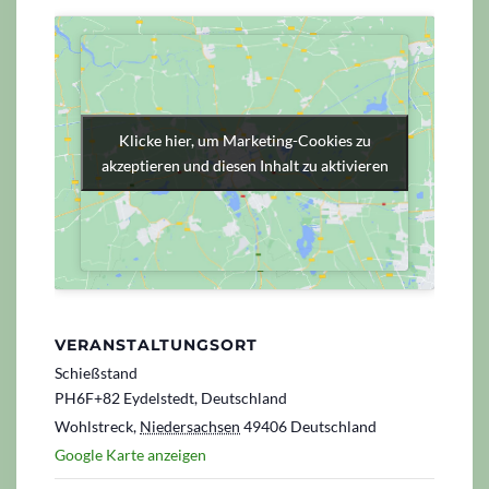
Klicke hier, um Marketing-Cookies zu
Klicke hier, um Marketing-Cookies zu
akzeptieren und diesen Inhalt zu aktivieren
akzeptieren und diesen Inhalt zu aktivieren
VERANSTALTUNGSORT
Schießstand
PH6F+82 Eydelstedt, Deutschland
Wohlstreck
,
Niedersachsen
49406
Deutschland
Google Karte anzeigen