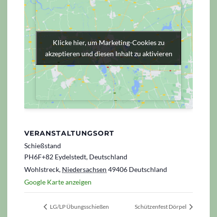
Klicke hier, um Marketing-Cookies zu
Klicke hier, um Marketing-Cookies zu
akzeptieren und diesen Inhalt zu aktivieren
akzeptieren und diesen Inhalt zu aktivieren
VERANSTALTUNGSORT
Schießstand
PH6F+82 Eydelstedt, Deutschland
Wohlstreck
,
Niedersachsen
49406
Deutschland
Google Karte anzeigen
LG/LP Übungsschießen
Schützenfest Dörpel