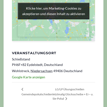
Klicke hier, um Marketing-Cookies zu
Klicke hier, um Marketing-Cookies zu
akzeptieren und diesen Inhalt zu aktivieren
akzeptieren und diesen Inhalt zu aktivieren
VERANSTALTUNGSORT
Schießstand
PH6F+82 Eydelstedt, Deutschland
Wohlstreck
,
Niedersachsen
49406
Deutschland
Google Karte anzeigen
LG/LP Übungsschießen
Gemeindepokalschießen
letztmalig Glücksscheibe + Er– u.
Sie-Pokal