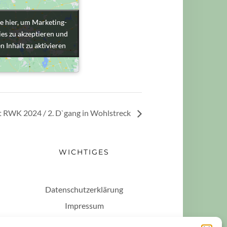
e hier, um Marketing-
e hier, um Marketing-
es zu akzeptieren und
es zu akzeptieren und
n Inhalt zu aktivieren
n Inhalt zu aktivieren
 RWK 2024 / 2. D`gang in Wohlstreck
WICHTIGES
Datenschutzerklärung
Impressum
Haftungsausschluss