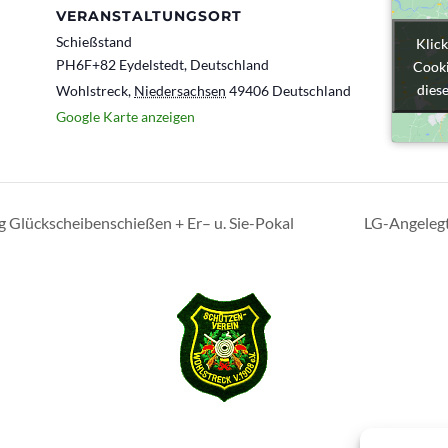
VERANSTALTUNGSORT
Schießstand
Klick
Klick
PH6F+82 Eydelstedt, Deutschland
Cooki
Cooki
diese
diese
Wohlstreck
,
Niedersachsen
49406
Deutschland
Google Karte anzeigen
 Glückscheibenschießen + Er– u. Sie-Pokal
LG-Angelegt