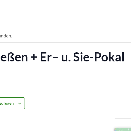
unden.
ßen + Er– u. Sie-Pokal
zufügen