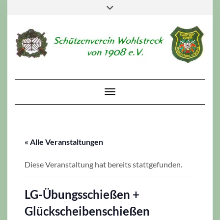
Skip
Toggle
to
header
content
Toggle Navigation
« Alle Veranstaltungen
Diese Veranstaltung hat bereits stattgefunden.
LG-Übungsschießen +
Glückscheibenschießen