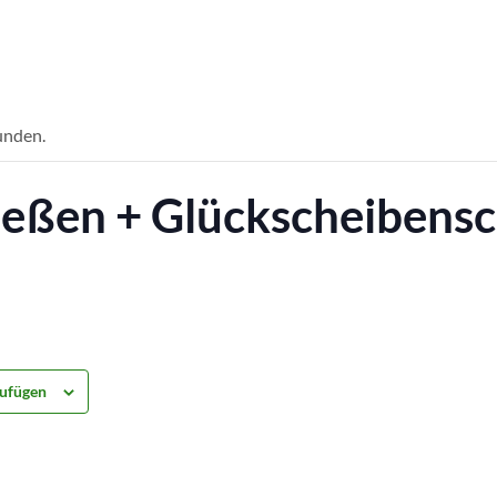
unden.
eßen + Glückscheibens
ufügen