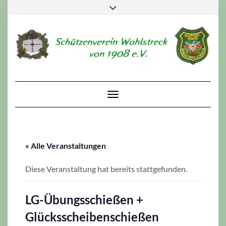
Skip
Toggle
to
header
content
Toggle Navigation
« Alle Veranstaltungen
Diese Veranstaltung hat bereits stattgefunden.
LG-Übungsschießen +
Glücksscheibenschießen