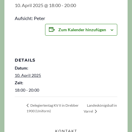
10. April 2025 @ 18:00
-
20:00
Aufsicht: Peter
Zum Kalender hinzufügen
DETAILS
Datum:
10. April 2025
Zeit:
18:00 - 20:00
Landeskönigsball in
Delegiertentag KV II in Drebber
1900 (Uniform)
Varrel
KONTAKT