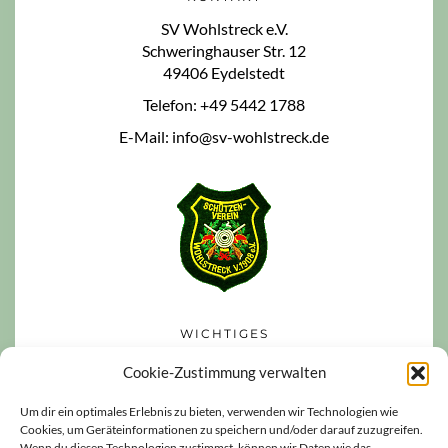
SV Wohlstreck e.V.
Schweringhauser Str. 12
49406 Eydelstedt
Telefon: +49 5442 1788
E-Mail: info@sv-wohlstreck.de
WICHTIGES
Datenschutzerklärung
Cookie-Zustimmung verwalten
Impressum
Um dir ein optimales Erlebnis zu bieten, verwenden wir Technologien wie
Cookies, um Geräteinformationen zu speichern und/oder darauf zuzugreifen.
Haftungsausschluss
Wenn du diesen Technologien zustimmst, können wir Daten wie das