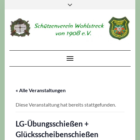
Skip
Toggle
to
header
content
Toggle Navigation
« Alle Veranstaltungen
Diese Veranstaltung hat bereits stattgefunden.
LG-Übungsschießen +
Glücksscheibenschießen