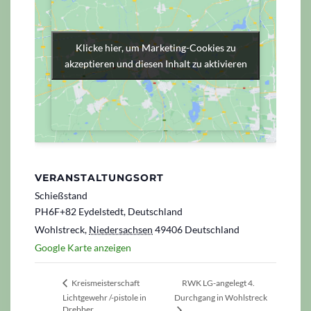
Klicke hier, um Marketing-Cookies zu
Klicke hier, um Marketing-Cookies zu
akzeptieren und diesen Inhalt zu aktivieren
akzeptieren und diesen Inhalt zu aktivieren
VERANSTALTUNGSORT
Schießstand
PH6F+82 Eydelstedt, Deutschland
Wohlstreck
,
Niedersachsen
49406
Deutschland
Google Karte anzeigen
RWK LG-angelegt 4.
Kreismeisterschaft
Lichtgewehr /-pistole in
Durchgang in Wohlstreck
Drebber