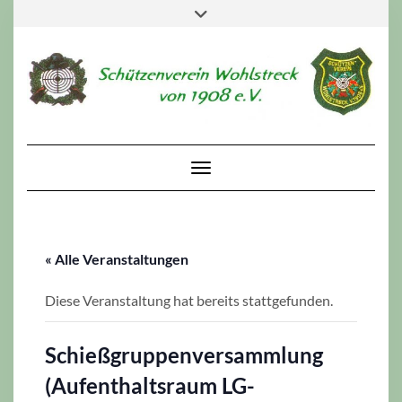
Skip
Toggle
to
header
content
Toggle Navigation
« Alle Veranstaltungen
Diese Veranstaltung hat bereits stattgefunden.
Schießgruppenversammlung
(Aufenthaltsraum LG-