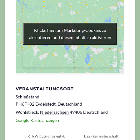
Klicke hier, um Marketing-Cookies zu
Klicke hier, um Marketing-Cookies zu
akzeptieren und diesen Inhalt zu aktivieren
akzeptieren und diesen Inhalt zu aktivieren
VERANSTALTUNGSORT
Schießstand
PH6F+82 Eydelstedt, Deutschland
Wohlstreck
,
Niedersachsen
49406
Deutschland
Google Karte anzeigen
Bezirksmeisterschaft
RWK LG-angelegt 4.