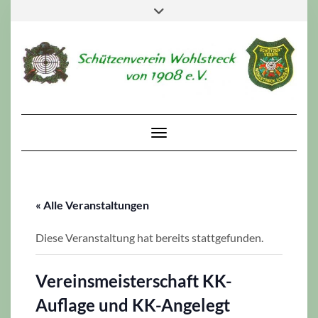
Skip
Toggle
to
header
content
Toggle Navigation
« Alle Veranstaltungen
Diese Veranstaltung hat bereits stattgefunden.
Vereinsmeisterschaft KK-
Auflage und KK-Angelegt