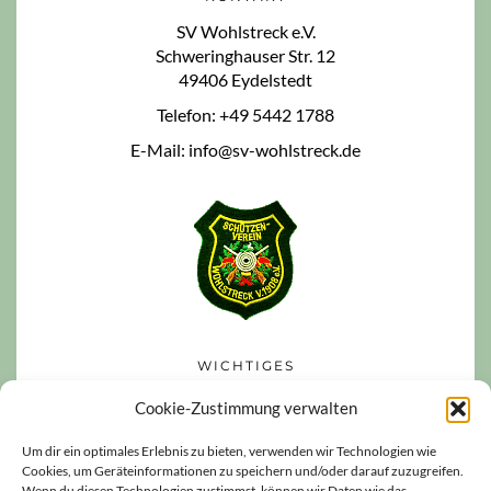
SV Wohlstreck e.V.
Schweringhauser Str. 12
49406 Eydelstedt
Telefon: +49 5442 1788
E-Mail: info@sv-wohlstreck.de
WICHTIGES
Datenschutzerklärung
Cookie-Zustimmung verwalten
Impressum
Um dir ein optimales Erlebnis zu bieten, verwenden wir Technologien wie
Cookies, um Geräteinformationen zu speichern und/oder darauf zuzugreifen.
Haftungsausschluss
Wenn du diesen Technologien zustimmst, können wir Daten wie das