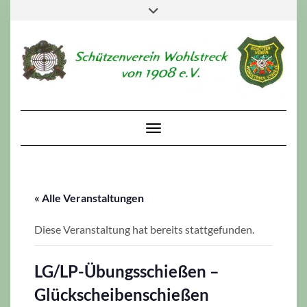
Skip
Toggle
to
header
content
Toggle Navigation
« Alle Veranstaltungen
Diese Veranstaltung hat bereits stattgefunden.
LG/LP-Übungsschießen –
Glückscheibenschießen